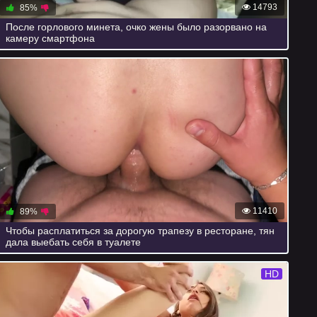
14793
85%
После горлового минета, очко жены было разорвано на
камеру смартфона
11410
89%
Чтобы расплатиться за дорогую трапезу в ресторане, тян
дала выебать себя в туалете
HD