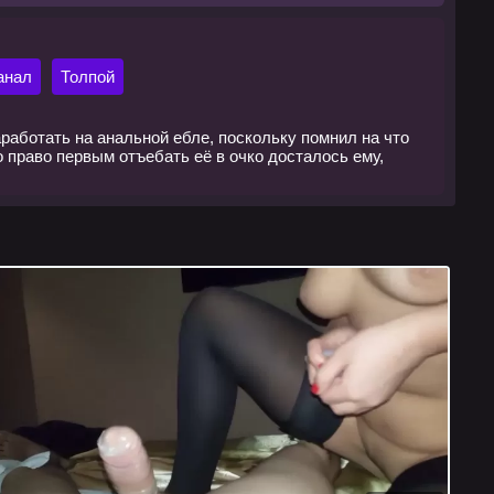
анал
Толпой
работать на анальной ебле, поскольку помнил на что
о право первым отъебать её в очко досталось ему,