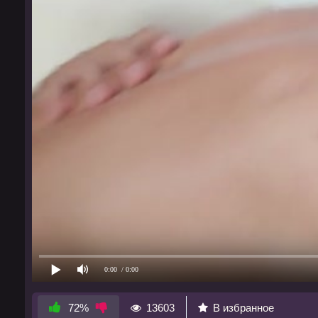
0:00
/ 0:00
13603
В избранное
72%