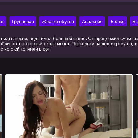
от
Групповая
Жестко ебутся
Анальная
В очко
В 
ться в порно, ведь имел большой ствол. Он предложил сучке за
бви, хоть ею правил звон монет. Поскольку нашел жертву он, т
 чего ей кончили в рот.