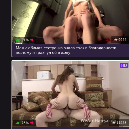
9944
91%
Моя любимая сестренка знала толк в благодарности,
поэтому я трахнул её в жопу
HD
11528
75%