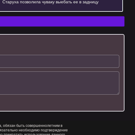
Старуха позволила чуваку выебать ее в задницу
са, обязан быть совершеннолетним в
язательно необходимо подтверждение
но прекратить использование данного