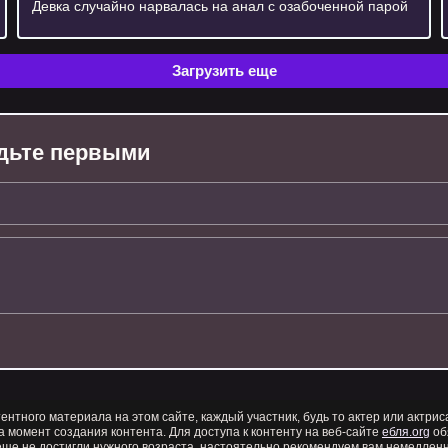
Девка случайно нарвалась на анал с озабоченной парой
Загрузить еще
будьте первыми
тентного материала на этом сайте, каждый участник, будь то актер или актри
а момент создания контента. Для доступа к контенту на веб-сайте
ебля.org
об
ще не достигли нужного возраста, настоятельно рекомендуем вам немедлен