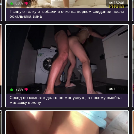
16246
88%
Пьяную телку отъебали в очко на первом свидании после
бокальчика вина
11111
73%
Сосед по комнате долго не мог уснуть, а посему выебал
милашку в жопу