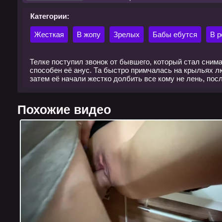
Категории:
Жесткая
В жопу
Зрелых
Бабы ебутся
В р
Телке поступил звонок от бывшего, который стал снима
способен её анус. Та быстро примчалась на крыльях лю
затем её начали жестко долбить все кому не лень, после
Похожие видео