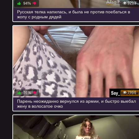
9213
94%
Русская телка напилась, и была не против поебаться в
жопу с родным дядей
7868
76%
Парень неожиданно вернулся из армии, и быстро выебал
жену в волосатое очко