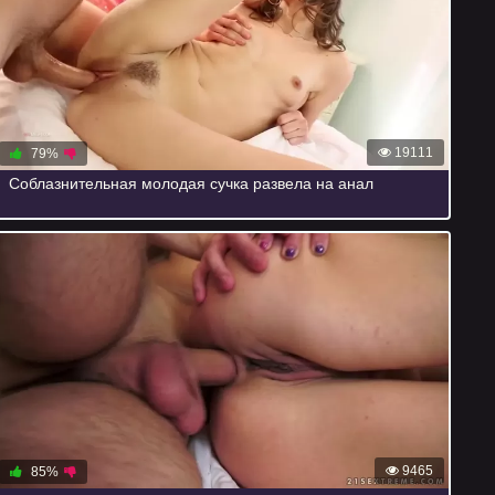
19111
79%
Соблазнительная молодая сучка развела на анал
9465
85%