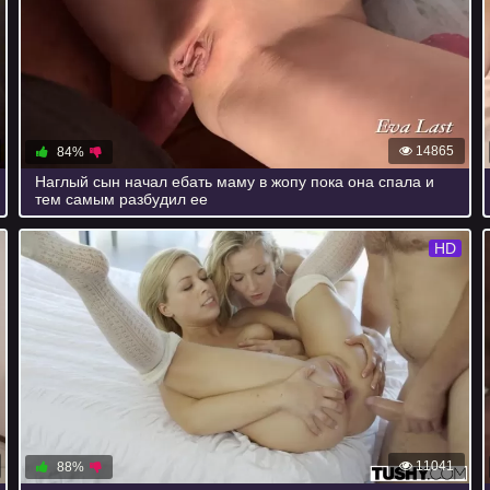
14865
84%
Наглый сын начал ебать маму в жопу пока она спала и
тем самым разбудил ее
HD
11041
88%