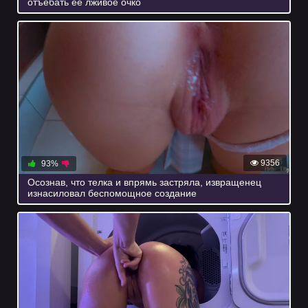
отъебать её лживое очко
9356
93%
Осознав, что телка и впрямь застряла, извращенец
изнасиловал беспомощное создание