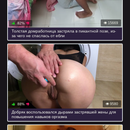
15669
82%
Толстая домработница застряла в пикантной позе, из-
за чего не спаслась от ебли
9580
88%
Добряк воспользовался дырами застрявшей жены для
повышения навыков оргазма