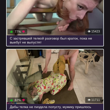
15423
77%
С застрявшей телкой разговор был краток, пока не
выебут не выпустят
11711
82%
Дабы телка не пиздела попусту, мужику пришлось